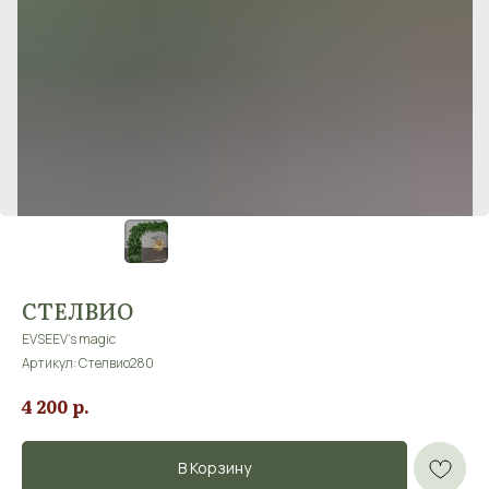
СТЕЛВИО
EVSEEV's magic
Артикул:
Стелвио280
р.
4 200
В Корзину