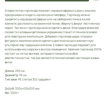
Еловая литая гирлянда поможет нарядно оформить дом к зимним
праздникам и создать сказочную атмосферу. Гирлянду можно
закрепить над входной дверью или на свободной стене в жилой
комнате, разложить на каминной полке, обернуть вокруг лестничных
перил. Так же из гирлянды можно сделать венок. Благодаря внешней
схожести с еловыми веточками украшение станет отличной основой
для новогодних композиций. Добавив к гирлянде шары, игрушки-
фигурки и лампочки можно сделать оригинальную и компактную
альтернативу традиционной ёлке. Еловая гирлянда подойдет для
использования снаружи и внутри помещения. Хвойная гирлянда 100%
состоит из литых веточек, которые отличаются особой
реалистичностью, так как являются полной копией настоящих живых
веток.
Длина:
280 см
Диаметр:
35 см
Тип хвои:
PE (литая 3D) градиент
ДxШxВ: 300x400x200 мм
Вес: 1000 г