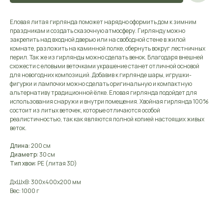
Еловая литая гирлянда поможет нарядно оформить дом к зимним
праздникам и создать сказочную атмосферу. Гирлянду можно
закрепить над входной дверью или на свободной стене в жилой
комнате, разложить на каминной полке, обернуть вокруг лестничных
перил. Так же из гирлянды можно сделать венок. Благодаря внешней
схожести с еловыми веточками украшение станет отличной основой
для новогодних композиций. Добавив к гирлянде шары, игрушки-
фигурки и лампочки можно сделать оригинальную и компактную
альтернативу традиционной ёлке. Еловая гирлянда подойдет для
использования снаружи и внутри помещения. Хвойная гирлянда 100%
состоит из литых веточек, которые отличаются особой
реалистичностью, так как являются полной копией настоящих живых
веток.
Длина:
200 см
Диаметр:
30 см
Тип хвои:
PE (литая 3D)
ДxШxВ: 300x400x200 мм
Вес: 1000 г